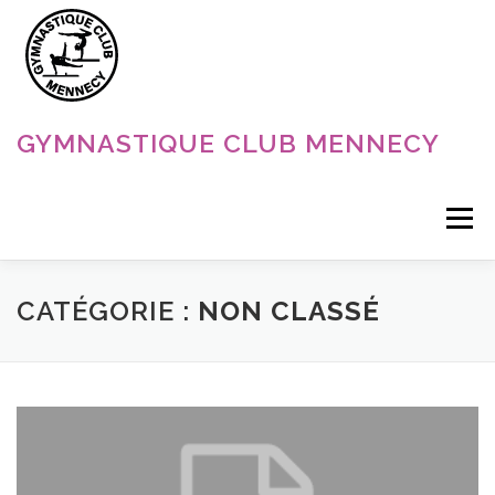
Aller
au
contenu
GYMNASTIQUE CLUB MENNECY
Menu
ACCUEIL
NOS DISCIPLINES
NOS ACTUALITÉS
CATÉGORIE :
NON CLASSÉ
LE CLUB
CONTACT