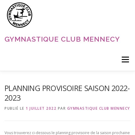
Aller
au
contenu
GYMNASTIQUE CLUB MENNECY
Menu
ACCUEIL
NOS DISCIPLINES
NOS ACTUALITÉS
PLANNING PROVISOIRE SAISON 2022-
2023
LE CLUB
CONTACT
PUBLIÉ LE
1 JUILLET 2022
PAR
GYMNASTIQUE CLUB MENNECY
Vous trouverez ci-dessous le planning provisoire de la saison prochaine