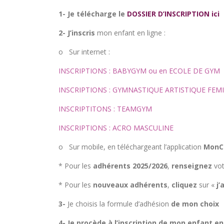
1- Je télécharge le
DOSSIER D’INSCRIPTION ici
2- J’inscris
mon enfant en ligne :
o Sur internet :
INSCRIPTIONS : BABYGYM ou en ECOLE DE GYM
INSCRIPTIONS : GYMNASTIQUE ARTISTIQUE FEM
INSCRIPTITONS : TEAMGYM
INSCRIPTIONS : ACRO MASCULINE
o Sur mobile, en téléchargeant l’application
MonCl
* Pour les
adhérents 2025/2026
,
renseignez
vot
* Pour les
nouveaux adhérents
,
cliquez
sur «
j’
3-
Je choisis la formule d’adhésion
de mon choix
4-
Je procède à l’inscription de mon enfant e