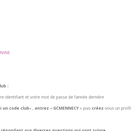
ININE
ub :
re identifiant et votre mot de passe de l’année dernière
ai un code club
« ,
entrez
«
GCMENNECY
» puis
créez
-vous un profil
n répondant aux diverses questions qui vont suivre.