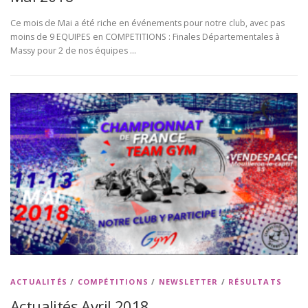
Ce mois de Mai a été riche en événements pour notre club, avec pas
moins de 9 EQUIPES en COMPETITIONS : Finales Départementales à
Massy pour 2 de nos équipes …
ACTUALITÉS
/
COMPÉTITIONS
/
NEWSLETTER
/
RÉSULTATS
Actualités Avril 2018