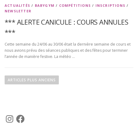
ACTUALITÉS
/
BABYGYM
/
COMPÉTITIONS
/
INSCRIPTIONS
/
NEWSLETTER
*** ALERTE CANICULE : COURS ANNULES
***
Cette semaine du 24/06 au 30/06 était la dernière semaine de cours et
nous avions prévu des séances publiques et des fêtes pour terminer
l’année de manière festive. La météo …
N
a
ARTICLES PLUS ANCIENS
v
i
g
a
I
F
t
n
a
s
c
i
t
e
a
b
o
g
o