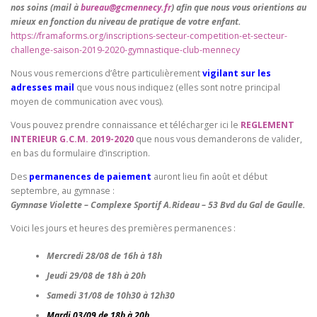
nos soins
(mail à
bureau@gcmennecy.fr
) afin que nous vous orientions au
mieux en fonction du niveau de pratique de votre enfant.
https://framaforms.org/inscriptions-secteur-competition-et-secteur-
challenge-saison-2019-2020-gymnastique-club-mennecy
Nous vous remercions d’être particulièrement
vigilant sur les
adresses mail
que vous nous indiquez (elles sont notre principal
moyen de communication avec vous).
Vous pouvez prendre connaissance et télécharger ici le
REGLEMENT
INTERIEUR G.C.M. 2019-2020
que nous vous demanderons de valider,
en bas du formulaire d’inscription.
Des
permanences de paiement
auront lieu fin août et début
septembre, au gymnase :
Gymnase Violette – Complexe Sportif A.Rideau – 53 Bvd du Gal de Gaulle.
Voici les jours et heures des premières permanences :
Mercredi 28/08 de 16h à 18h
Jeudi 29/08 de 18h à 20h
Samedi 31/08 de 10h30 à 12h30
Mardi 03/09 de 18h à 20h