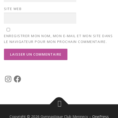
SITE WEB
ENREGISTRER MON NOM, MON E-MAIL ET MON SITE DANS
LE NAVIGATEUR POUR MON PROCHAIN COMMENTAIRE.
I
F
n
a
s
c
t
e
a
b
g
o
r
o
a
k
m
Copyright © 2026 Gymnastique Club Mennecy
–
OnePress