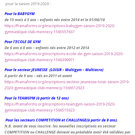
pour la saison 2019-2020 :
Pour la BABYGYM
de 15 mois à 5 ans – enfants nés entre 2014 et le 01/06/18
https://framaforms.org/inscriptions-babygym-saison-2019-2020-
gymnastique-club-mennecy-1565557637
Pour l’ECOLE DE GYM
De 6 ans à 8 ans – enfants nés entre 2012 et 2014
https://framaforms.org/inscriptions-ecole-de-gym-saison-2019-2020-
gymnastique-club-mennecy-1566399971
Pour le secteur JEUNESSE (LOISIR – Multigym – Multiacro)
A partir de 9 ans – nés en 2011 et avant
https://framaforms.org/inscriptions-secteur-jeunesse-loisir-saison-2019-
2020-gymnastique-club-mennecy-1566512923
Pour la TEAMGYM (à partir de 12 ans)
https://framaforms.org/inscriptions-teamgym-saison-2019-2020-
gymnastique-club-mennecy-1566515623
Pour les secteurs COMPETITION et CHALLENGE(à partir de 8 ans).
N.B. avant de vous inscrire: les nouvelles inscriptions en secteur
COMPETITION ou CHALLENGE doivent au préalable avoir été validées par