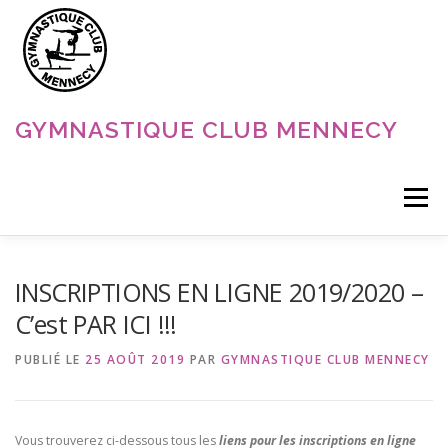
Aller
au
contenu
GYMNASTIQUE CLUB MENNECY
Menu
ACCUEIL
NOS DISCIPLINES
NOS ACTUALITÉS
INSCRIPTIONS EN LIGNE 2019/2020 –
C’est PAR ICI !!!
LE CLUB
CONTACT
PUBLIÉ LE
25 AOÛT 2019
PAR
GYMNASTIQUE CLUB MENNECY
Vous trouverez ci-dessous tous les
liens pour les inscriptions en ligne