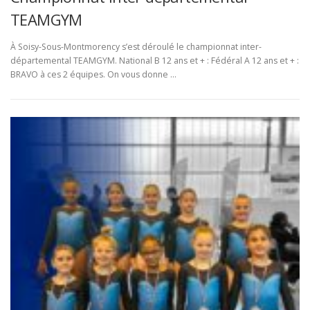
TEAMGYM
À Soisy-Sous-Montmorency s’est déroulé le championnat inter-
départemental TEAMGYM. National B 12 ans et + : Fédéral A 12 ans et + :
BRAVO à ces 2 équipes. On vous donne …