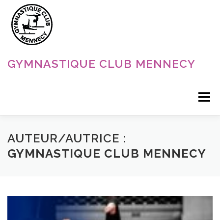
Aller
au
contenu
GYMNASTIQUE CLUB MENNECY
Menu
ACCUEIL
NOS DISCIPLINES
NOS ACTUALITÉS
AUTEUR/AUTRICE :
GYMNASTIQUE CLUB MENNECY
LE CLUB
CONTACT