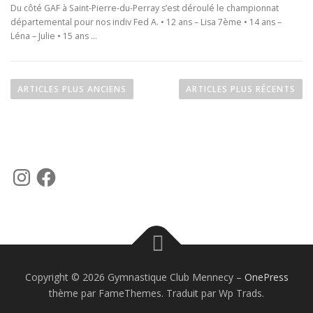
Du côté GAF à Saint-Pierre-du-Perray s’est déroulé le championnat
départemental pour nos indiv Fed A. • 12 ans – Lisa 7ème • 14 ans –
Léna – Julie • 15 ans …
N
a
ARTICLES PLUS ANCIENS
ARTICLES PLUS RÉCENTS
v
i
g
a
I
F
t
n
a
s
c
i
t
e
a
b
o
g
o
r
o
n
a
k
m
d
e
Copyright © 2026 Gymnastique Club Mennecy
–
OnePress
s
thème par FameThemes. Traduit par Wp Trads.
a