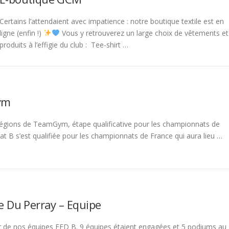
Certains l’attendaient avec impatience : notre boutique textile est en
ligne (enfin !)
Vous y retrouverez un large choix de vêtements et
produits à l’effigie du club : Tee-shirt …
ym
s régions de TeamGym, étape qualificative pour les championnats de
t B s’est qualifiée pour les championnats de France qui aura lieu …
re Du Perray – Equipe
our de nos équipes FED B. 9 équipes étaient engagées et 5 podiums au