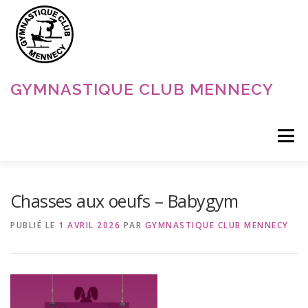
Aller
au
contenu
GYMNASTIQUE CLUB MENNECY
Menu
ACCUEIL
NOS DISCIPLINES
NOS ACTUALITÉS
Chasses aux oeufs – Babygym
PUBLIÉ LE
1 AVRIL 2026
PAR
GYMNASTIQUE CLUB MENNECY
LE CLUB
CONTACT