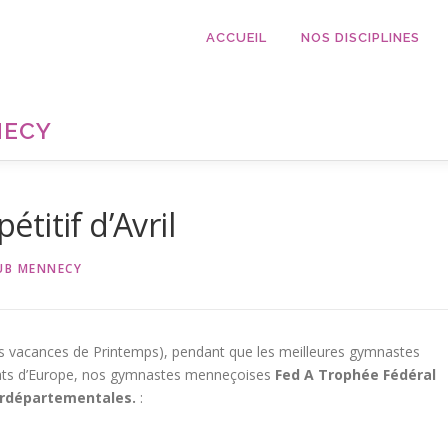
ACCUEIL
NOS DISCIPLINES
NECY
titif d’Avril
UB MENNECY
es vacances de Printemps), pendant que les meilleures gymnastes
nats d’Europe, nos gymnastes menneçoises
Fed A
Trophée Fédéral
rdépartementales.
: