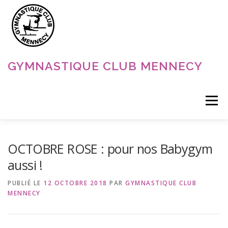
Aller
au
contenu
GYMNASTIQUE CLUB MENNECY
Menu
ACCUEIL
NOS DISCIPLINES
NOS ACTUALITÉS
OCTOBRE ROSE : pour nos Babygym
aussi !
LE CLUB
CONTACT
PUBLIÉ LE
12 OCTOBRE 2018
PAR
GYMNASTIQUE CLUB
MENNECY