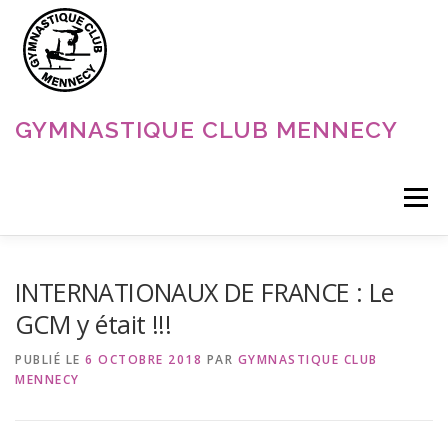
Aller
au
contenu
GYMNASTIQUE CLUB MENNECY
Menu
ACCUEIL
NOS DISCIPLINES
NOS ACTUALITÉS
INTERNATIONAUX DE FRANCE : Le
GCM y était !!!
LE CLUB
CONTACT
PUBLIÉ LE
6 OCTOBRE 2018
PAR
GYMNASTIQUE CLUB
MENNECY