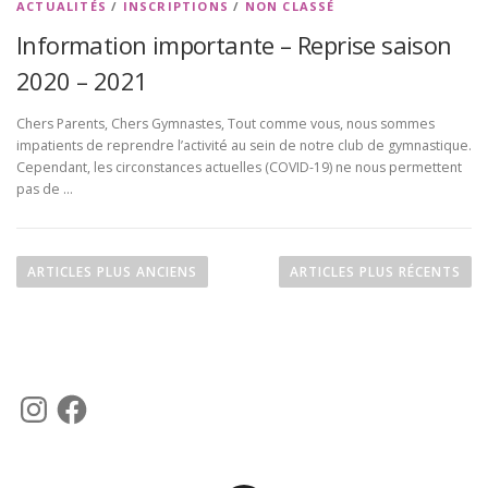
ACTUALITÉS
/
INSCRIPTIONS
/
NON CLASSÉ
Information importante – Reprise saison
2020 – 2021
Chers Parents, Chers Gymnastes, Tout comme vous, nous sommes
impatients de reprendre l’activité au sein de notre club de gymnastique.
Cependant, les circonstances actuelles (COVID-19) ne nous permettent
pas de …
N
a
ARTICLES PLUS ANCIENS
ARTICLES PLUS RÉCENTS
v
i
g
a
I
F
t
n
a
s
c
i
t
e
a
b
o
g
o