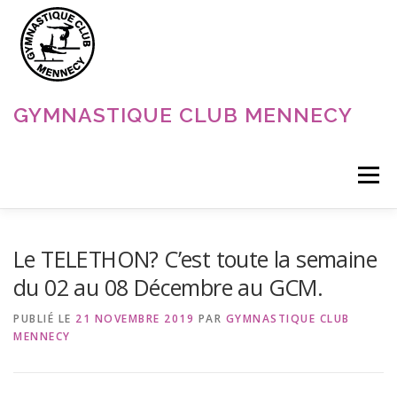
Aller
au
contenu
GYMNASTIQUE CLUB MENNECY
Menu
ACCUEIL
NOS DISCIPLINES
NOS ACTUALITÉS
Le TELETHON? C’est toute la semaine
du 02 au 08 Décembre au GCM.
LE CLUB
CONTACT
PUBLIÉ LE
21 NOVEMBRE 2019
PAR
GYMNASTIQUE CLUB
MENNECY