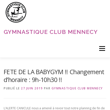
Aller
au
contenu
GYMNASTIQUE CLUB MENNECY
Menu
ACCUEIL
NOS DISCIPLINES
NOS ACTUALITÉS
FETE DE LA BABYGYM !! Changement
d’horaire : 9h-10h30 !!
LE CLUB
CONTACT
PUBLIÉ LE
27 JUIN 2019
PAR
GYMNASTIQUE CLUB MENNECY
L’ALERTE CANICULE nous a amené à revoir tout notre planning de fin de