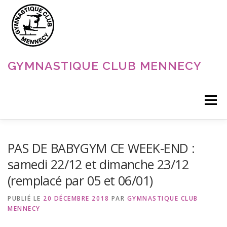
Aller
au
contenu
GYMNASTIQUE CLUB MENNECY
Menu
ACCUEIL
NOS DISCIPLINES
NOS ACTUALITÉS
PAS DE BABYGYM CE WEEK-END :
samedi 22/12 et dimanche 23/12
(remplacé par 05 et 06/01)
LE CLUB
CONTACT
PUBLIÉ LE
20 DÉCEMBRE 2018
PAR
GYMNASTIQUE CLUB
MENNECY