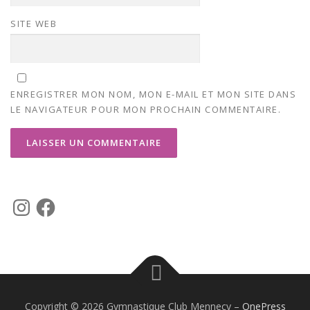
SITE WEB
ENREGISTRER MON NOM, MON E-MAIL ET MON SITE DANS
LE NAVIGATEUR POUR MON PROCHAIN COMMENTAIRE.
I
F
n
a
s
c
t
e
a
b
g
o
r
o
a
k
m
Copyright © 2026 Gymnastique Club Mennecy
–
OnePress