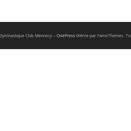
 Gymnastique Club Mennecy
–
OnePress
thème par FameThemes. Trad