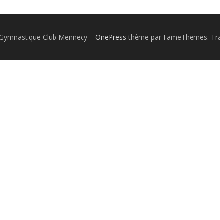
 Gymnastique Club Mennecy
–
OnePress
thème par FameThemes. Trad